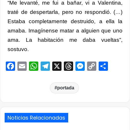
“Me levanté, me fui a bañar, vi a Valentina,
traté de despertarla, pero no respondió. (…)
Estaba completamente destruido, a ella la
amaba. Imagínense matar a alguien que uno
ama. La habitación me daba vueltas”,
sostuvo.
Facebook
Email
WhatsApp
Telegram
X
Threads
Messenge
Copy
Comp
Link
portada
Noticias Relacionadas