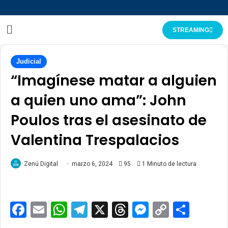
STREAMING
Judicial
“Imagínese matar a alguien
a quien uno ama”: John
Poulos tras el asesinato de
Valentina Trespalacios
Zenú Digital
marzo 6, 2024
95
1 Minuto de lectura
Facebook
Email
WhatsApp
Telegram
X
Threads
Messenge
Copy
Comp
Link