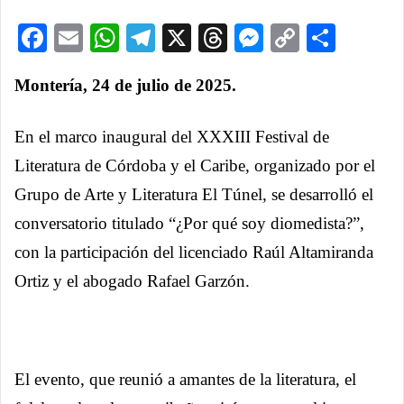
Facebook
Email
WhatsApp
Telegram
X
Threads
Messenge
Copy
Comp
Link
Montería, 24 de julio de 2025.
En el marco inaugural del XXXIII Festival de
Literatura de Córdoba y el Caribe, organizado por el
Grupo de Arte y Literatura El Túnel, se desarrolló el
conversatorio titulado “¿Por qué soy diomedista?”,
con la participación del licenciado Raúl Altamiranda
Ortiz y el abogado Rafael Garzón.
El evento, que reunió a amantes de la literatura, el