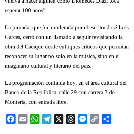
vuelva a nacer alguien como Diomedes Díaz, toca
esperar 100 años”.
La jornada, que fue moderada por el escritor José Luis
Garcés, cerró con un llamado a seguir revisitando la
obra del Cacique desde enfoques críticos que permitan
reconocer su lugar no solo en la música, sino en el
imaginario cultural y literario del país.
La programación continúa hoy, en el área cultural del
Banco de la República, calle 29 con carrera 3 de
Montería, con entrada libre.
Facebook
Email
WhatsApp
Telegram
X
Threads
Messenge
Copy
Comp
Link