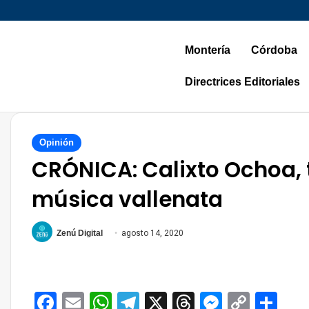
Montería
Córdoba
Directrices Editoriales
Opinión
CRÓNICA: Calixto Ochoa, 
música vallenata
Zenú Digital
agosto 14, 2020
Facebook
Email
WhatsApp
Telegram
X
Threads
Messen
Copy
Co