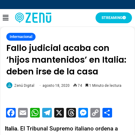
STREAMING
Internacional
Fallo judicial acaba con
‘hijos mantenidos’ en Italia:
deben irse de la casa
Zenú Digital
agosto 18, 2020
74
1 Minuto de lectura
Facebook
Email
WhatsApp
Telegram
X
Threads
Messenge
Copy
Comp
Link
Italia
. El Tribunal Supremo italiano ordena a