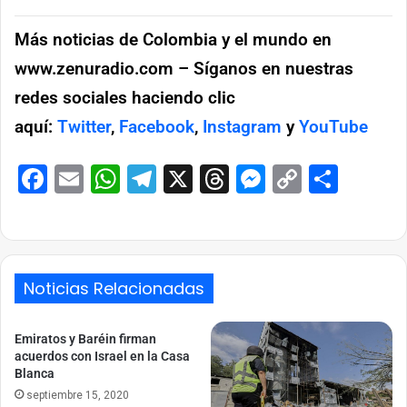
Más noticias de Colombia y el mundo en
www.zenuradio.com – Síganos en nuestras
redes sociales haciendo clic
aquí:
Twitter
,
Facebook
,
Instagram
y
YouTube
Facebook
Email
WhatsApp
Telegram
X
Threads
Messenge
Copy
Comp
Link
Noticias Relacionadas
Emiratos y Baréin firman
acuerdos con Israel en la Casa
Blanca
septiembre 15, 2020