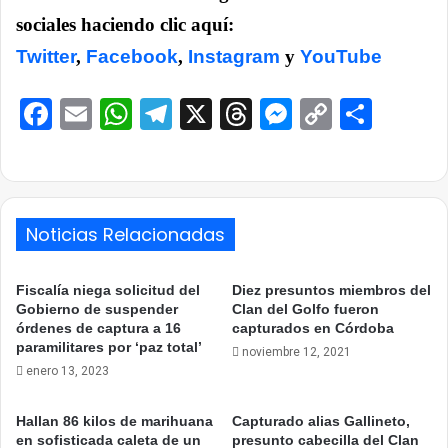
sociales haciendo clic aquí:
Twitter
,
Facebook
,
Instagram
y
YouTube
Facebook
Email
WhatsApp
Telegram
X
Threads
Messenge
Copy
Comp
Link
Noticias Relacionadas
Fiscalía niega solicitud del
Diez presuntos miembros del
Gobierno de suspender
Clan del Golfo fueron
órdenes de captura a 16
capturados en Córdoba
paramilitares por ‘paz total’
noviembre 12, 2021
enero 13, 2023
Hallan 86 kilos de marihuana
Capturado alias Gallineto,
en sofisticada caleta de un
presunto cabecilla del Clan