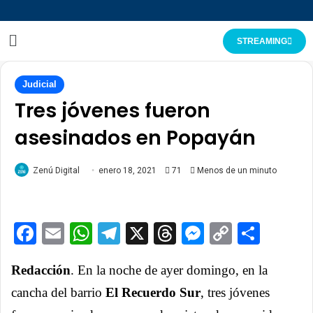
STREAMING
Judicial
Tres jóvenes fueron
asesinados en Popayán
Zenú Digital
enero 18, 2021
71
Menos de un minuto
Facebook
Email
WhatsApp
Telegram
X
Threads
Messenge
Copy
Comp
Link
Redacción
. En la noche de ayer domingo, en la
cancha del barrio
El Recuerdo Sur
, tres jóvenes