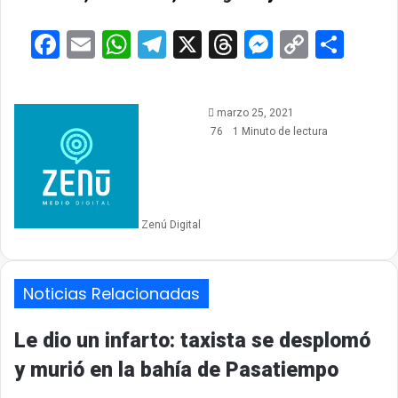
Facebook
Email
WhatsApp
Telegram
X
Threads
Messeng
Copy
Com
Link
marzo 25, 2021
76
1 Minuto de lectura
Zenú Digital
Noticias Relacionadas
Le dio un infarto: taxista se desplomó
y murió en la bahía de Pasatiempo