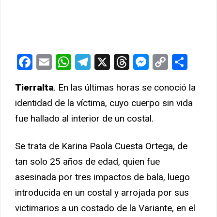
Facebook
Email
WhatsApp
Telegram
X
Threads
Messeng
Copy
Com
Link
Tierralta
. En las últimas horas se conoció la
identidad de la víctima, cuyo cuerpo sin vida
fue hallado al interior de un costal.
Se trata de Karina Paola Cuesta Ortega, de
tan solo 25 años de edad, quien fue
asesinada por tres impactos de bala, luego
introducida en un costal y arrojada por sus
victimarios a un costado de la Variante, en el