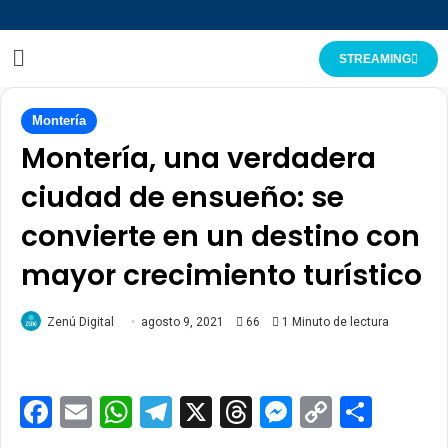
STREAMING
Montería
Montería, una verdadera
ciudad de ensueño: se
convierte en un destino con
mayor crecimiento turístico
Zenú Digital
agosto 9, 2021
66
1 Minuto de lectura
Facebook
Email
WhatsApp
Telegram
X
Threads
Messenge
Copy
Comp
Link