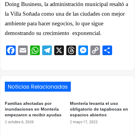
Doing Business, la administración municipal resaltó a
la Villa Soñada como una de las ciudades con mejor
ambiente para hacer negocios, lo que sigue
demostrando su crecimiento exponencial.
Facebook
Email
WhatsApp
Telegram
X
Threads
Messenge
Copy
Comp
Link
Noticias Relacionadas
Familias afectadas por
Montería levanta el uso
inundaciones en Montería
obligatorio de tapabocas en
empezaron a recibir ayudas
espacios abiertos
octubre 6, 2020
mayo 17, 2022