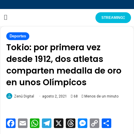
STREAMING
Deportes
Tokio: por primera vez
desde 1912, dos atletas
comparten medalla de oro
en unos Olímpicos
Zenú Digital
agosto 2, 2021
68
Menos de un minuto
Facebook
Email
WhatsApp
Telegram
X
Threads
Messenge
Copy
Comp
Link