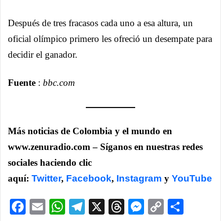
Después de tres fracasos cada uno a esa altura, un
oficial olímpico primero les ofreció un desempate para
decidir el ganador.
Fuente
:
bbc.com
Más noticias de Colombia y el mundo en
www.zenuradio.com – Síganos en nuestras redes
sociales haciendo clic
aquí:
Twitter
,
Facebook
,
Instagram
y
YouTube
Facebook
Email
WhatsApp
Telegram
X
Threads
Messenge
Copy
Comp