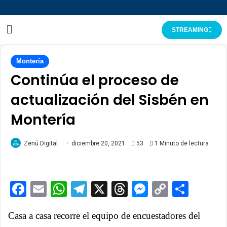
STREAMING
Montería
Continúa el proceso de
actualización del Sisbén en
Montería
Zenú Digital
diciembre 20, 2021
53
1 Minuto de lectura
Facebook
Email
WhatsApp
Telegram
X
Threads
Messenge
Copy
Comp
Link
Casa a casa recorre el equipo de encuestadores del