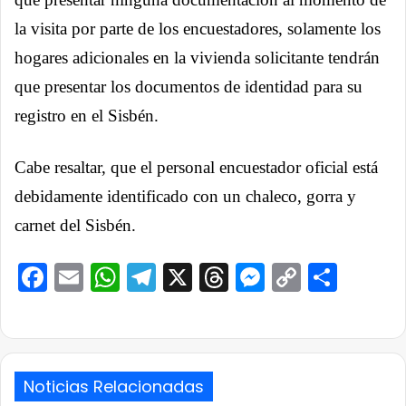
la visita por parte de los encuestadores, solamente los
hogares adicionales en la vivienda solicitante tendrán
que presentar los documentos de identidad para su
registro en el Sisbén.
Cabe resaltar, que el personal encuestador oficial está
debidamente identificado con un chaleco, gorra y
carnet del Sisbén.
Facebook
Email
WhatsApp
Telegram
X
Threads
Messenge
Copy
Comp
Link
Noticias Relacionadas