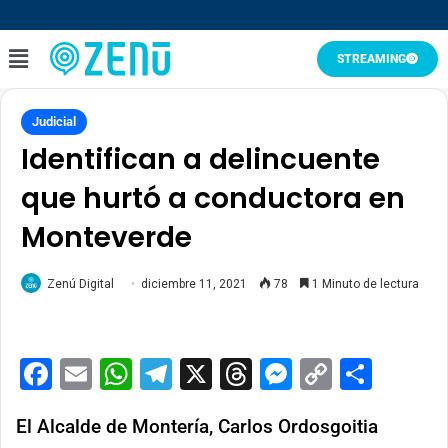
STREAMING
Judicial
Identifican a delincuente
que hurtó a conductora en
Monteverde
Zenú Digital
diciembre 11, 2021
78
1 Minuto de lectura
Facebook
Email
WhatsApp
Telegram
X
Threads
Messenge
Copy
Comp
Link
El Alcalde de Montería, Carlos Ordosgoitia