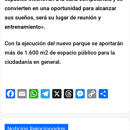
convierten en una oportunidad para alcanzar
sus sueños, será su lugar de reunión y
entrenamiento».
Con la ejecución del nuevo parque se aportarán
más de 1.600 m2 de espacio público para la
ciudadanía en general.
Facebook
Email
WhatsApp
Telegram
X
Threads
Messenge
Copy
Comp
Link
Noticias Relacionadas