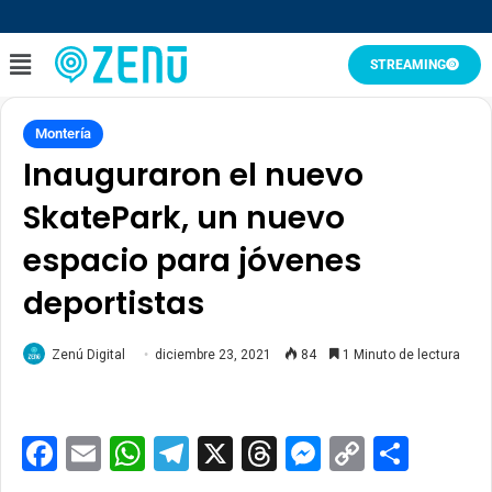
STREAMING
Montería
Inauguraron el nuevo
SkatePark, un nuevo
espacio para jóvenes
deportistas
Zenú Digital
diciembre 23, 2021
84
1 Minuto de lectura
Facebook
Email
WhatsApp
Telegram
X
Threads
Messenge
Copy
Comp
Link