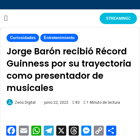
STREAMING
Curiosidades
Entretenimiento
Jorge Barón recibió Récord
Guinness por su trayectoria
como presentador de
musicales
Zenú Digital
junio 22, 2022
83
1 Minuto de lectura
Facebook
Email
WhatsApp
Telegram
X
Threads
Messenge
Copy
Comp