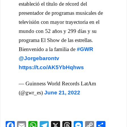
estableció el título de récord del
presentador de programas musicales de
televisión con mayor trayectoria en el
mundo con 52 años y 299 días y su
programa El Show de las estrellas.
Bienvenido a la familia de
#GWR
@Jorgebarontv
https://t.co/AK5YbHqhws
— Guinness World Records LatAm
(@gwr_es)
June 21, 2022
Facebook
Email
WhatsApp
Telegram
X
Threads
Messenge
Copy
Comp