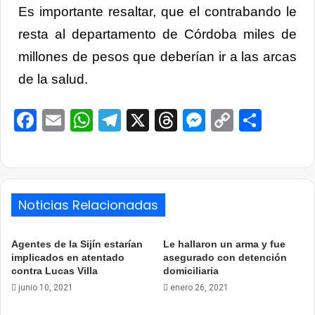
Es importante resaltar, que el contrabando le
resta al departamento de Córdoba miles de
millones de pesos que deberían ir a las arcas
de la salud.
Facebook
Email
WhatsApp
Telegram
X
Threads
Messenge
Copy
Comp
Link
Noticias Relacionadas
Agentes de la Sijín estarían
Le hallaron un arma y fue
implicados en atentado
asegurado con detención
contra Lucas Villa
domiciliaria
junio 10, 2021
enero 26, 2021