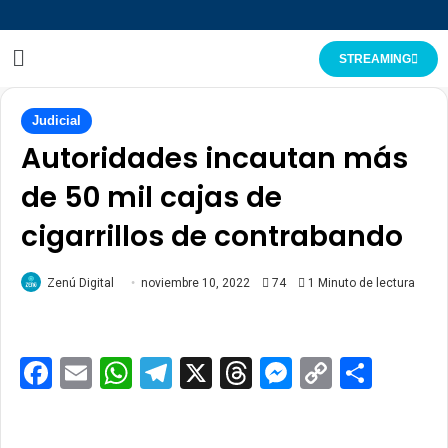
STREAMING
Judicial
Autoridades incautan más
de 50 mil cajas de
cigarrillos de contrabando
Zenú Digital
noviembre 10, 2022
74
1 Minuto de lectura
Facebook
Email
WhatsApp
Telegram
X
Threads
Messenge
Copy
Comp
Link