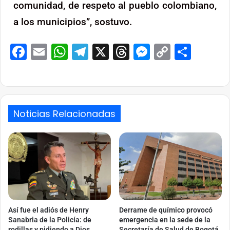
comunidad, de respeto al pueblo colombiano,
a los municipios”, sostuvo.
Facebook
Email
WhatsApp
Telegram
X
Threads
Messenge
Copy
Comp
Link
Noticias Relacionadas
Así fue el adiós de Henry
Derrame de químico provocó
Sanabria de la Policía: de
emergencia en la sede de la
rodillas y pidiendo a Dios
Secretaría de Salud de Bogotá