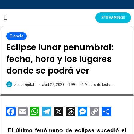
STREAMING
Ciencia
Eclipse lunar penumbral:
fecha, hora y los lugares
donde se podrá ver
A full moon seen a penumbral lunar eclipse over
Mexico City, Mexico July 4, 2020. Picture taken July 4,
Zenú Digital
abril 27, 2023
99
1 Minuto de lectura
2020. REUTERS/Carlos Jasso
Facebook
Email
WhatsApp
Telegram
X
Threads
Messenge
Copy
Comp
Link
El último fenómeno de eclipse sucedió el