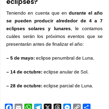
eclipses?
Teniendo en cuenta que en
durante el año
se pueden producir alrededor de 4 a 7
eclipses solares y lunares
, le contamos
cuáles serán los próximos eventos que se
presentarán antes de finalizar el año:
– 5 de mayo:
eclipse penumbral de Luna.
– 14 de octubre:
eclipse anular de Sol.
– 28 de octubre:
eclipse parcial de Luna.
Facebook
Email
WhatsApp
Telegram
X
Threads
Messenge
Copy
Comp