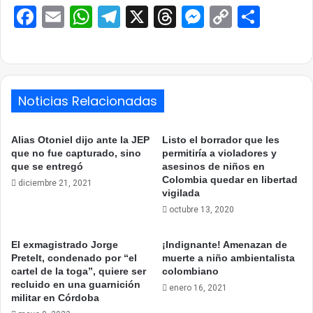
Facebook
Email
WhatsApp
Telegram
X
Threads
Messenge
Copy
Comp
Link
Noticias Relacionadas
Alias Otoniel dijo ante la JEP
Listo el borrador que les
que no fue capturado, sino
permitiría a violadores y
que se entregó
asesinos de niños en
Colombia quedar en libertad
diciembre 21, 2021
vigilada
octubre 13, 2020
El exmagistrado Jorge
¡Indignante! Amenazan de
Pretelt, condenado por “el
muerte a niño ambientalista
cartel de la toga”, quiere ser
colombiano
recluido en una guarnición
enero 16, 2021
militar en Córdoba