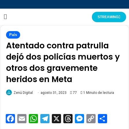
STREAMING
País
Atentado contra patrulla
dejó dos policías muertos y
otros dos gravemente
heridos en Meta
Zenú Digital
agosto 31, 2023
77
1 Minuto de lectura
Facebook
Email
WhatsApp
Telegram
X
Threads
Messenge
Copy
Comp
Link