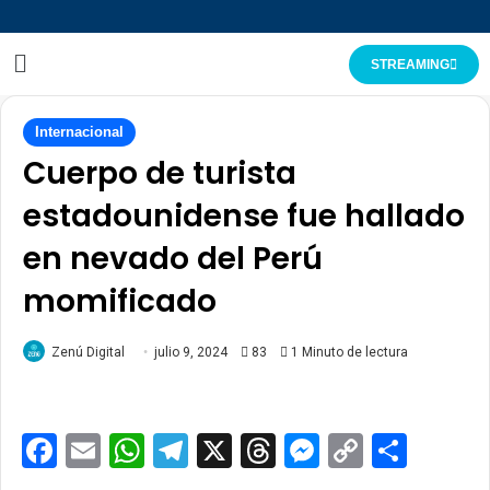
STREAMING
Internacional
Cuerpo de turista
estadounidense fue hallado
en nevado del Perú
momificado
Zenú Digital
julio 9, 2024
83
1 Minuto de lectura
Facebook
Email
WhatsApp
Telegram
X
Threads
Messenge
Copy
Comp
Link