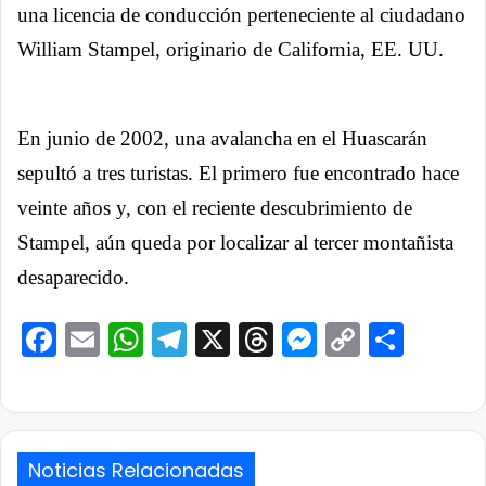
una licencia de conducción perteneciente al ciudadano
William Stampel, originario de California, EE. UU.
En junio de 2002, una avalancha en el Huascarán
sepultó a tres turistas. El primero fue encontrado hace
veinte años y, con el reciente descubrimiento de
Stampel, aún queda por localizar al tercer montañista
desaparecido.
Facebook
Email
WhatsApp
Telegram
X
Threads
Messenge
Copy
Comp
Link
Noticias Relacionadas