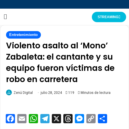
STREAMING
Entretenimiento
Violento asalto al ‘Mono’
Zabaleta: el cantante y su
equipo fueron víctimas de
robo en carretera
Zenú Digital
julio 28, 2024
119
Minutos de lectura
Facebook
Email
WhatsApp
Telegram
X
Threads
Messenge
Copy
Comp
Link