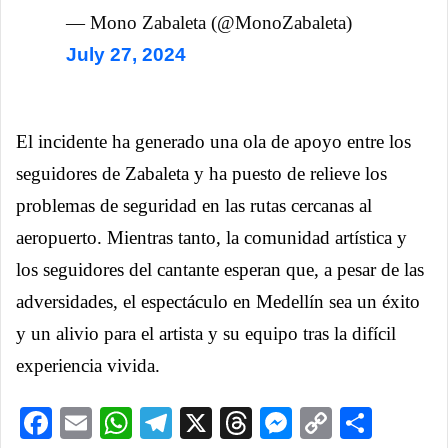
— Mono Zabaleta (@MonoZabaleta)
July 27, 2024
El incidente ha generado una ola de apoyo entre los
seguidores de Zabaleta y ha puesto de relieve los
problemas de seguridad en las rutas cercanas al
aeropuerto. Mientras tanto, la comunidad artística y
los seguidores del cantante esperan que, a pesar de las
adversidades, el espectáculo en Medellín sea un éxito
y un alivio para el artista y su equipo tras la difícil
experiencia vivida.
Facebook
Email
WhatsApp
Telegram
X
Threads
Messenge
Copy
Comp