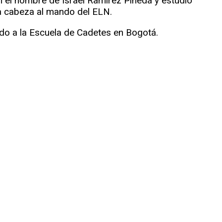
n el nombre de Israel Ramírez Pineda y estudió
era cabeza al mando del ELN.
ado a la Escuela de Cadetes en Bogotá.