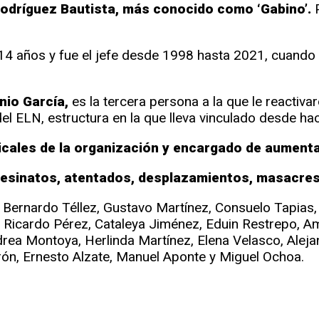
Rodríguez Bautista, más conocido como ‘Gabino’.
P
14 años y fue el jefe desde 1998 hasta 2021, cuando
nio García,
es la tercera persona a la que le reactiva
del ELN, estructura en la que lleva vinculado desde ha
ales de la organización y encargado de aumentar
esinatos, atentados, desplazamientos, masacres 
l, Bernardo Téllez, Gustavo Martínez, Consuelo Tapias
o, Ricardo Pérez, Cataleya Jiménez, Eduin Restrepo, 
drea Montoya, Herlinda Martínez, Elena Velasco, Alej
ón, Ernesto Alzate, Manuel Aponte y Miguel Ochoa.
er
partir