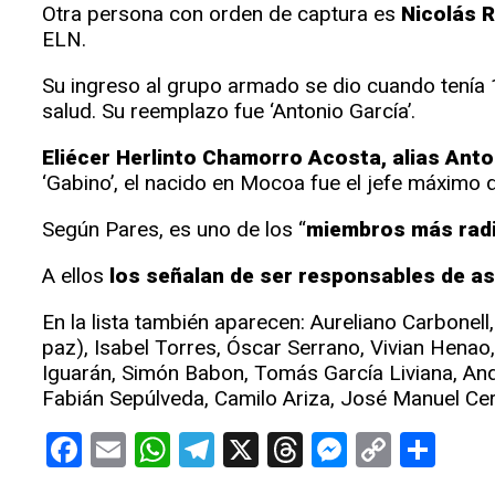
Otra persona con orden de captura es
Nicolás 
ELN.
Su ingreso al grupo armado se dio cuando tenía 
salud. Su reemplazo fue ‘Antonio García’.
Eliécer Herlinto Chamorro Acosta, alias Anto
‘Gabino’, el nacido en Mocoa fue el jefe máximo 
Según Pares, es uno de los “
miembros más radic
A ellos
los señalan de ser responsables de as
En la lista también aparecen: Aureliano Carbonel
paz), Isabel Torres, Óscar Serrano, Vivian Hena
Iguarán, Simón Babon, Tomás García Liviana, An
Fabián Sepúlveda, Camilo Ariza, José Manuel Cer
Facebook
Email
WhatsApp
Telegram
X
Threads
Messeng
Copy
Com
Link