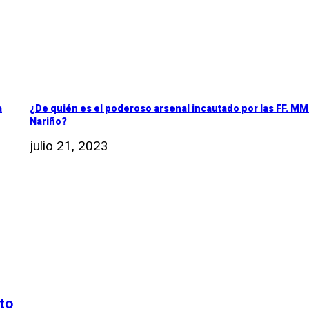
a
¿De quién es el poderoso arsenal incautado por las FF. MM
Nariño?
julio 21, 2023
to