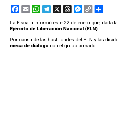
Facebook
Email
WhatsApp
Telegram
X
Threads
Messeng
Copy
Com
Link
La Fiscalía informó este 22 de enero que, dada la
Ejército de Liberación Nacional (ELN)
.
Por causa de las hostilidades del ELN y las disi
mesa de diálogo
con el grupo armado.