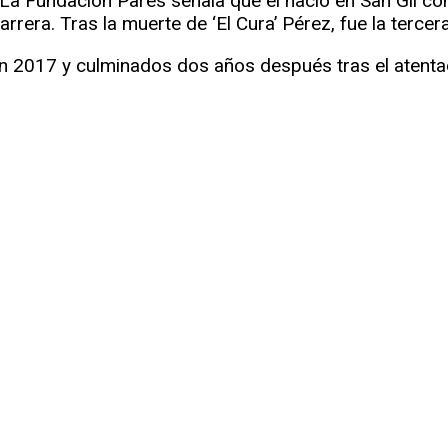
La Fundación Pares señala que él nació en San Gil co
 carrera. Tras la muerte de ‘El Cura’ Pérez, fue la terc
 en 2017 y culminados dos años después tras el atent