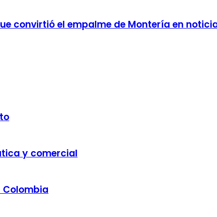
 que convirtió el empalme de Montería en notici
to
ática y comercial
a Colombia