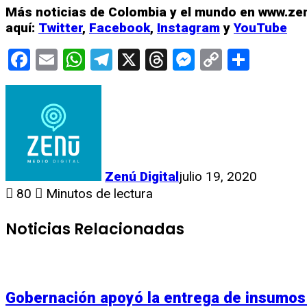
Más noticias de Colombia y el mundo en www.zen
aquí:
Twitter
,
Facebook
,
Instagram
y
YouTube
Facebook
Email
WhatsApp
Telegram
X
Threads
Messenge
Copy
Compa
Link
Zenú Digital
julio 19, 2020
80
Minutos de lectura
Noticias Relacionadas
Gobernación apoyó la entrega de insumos