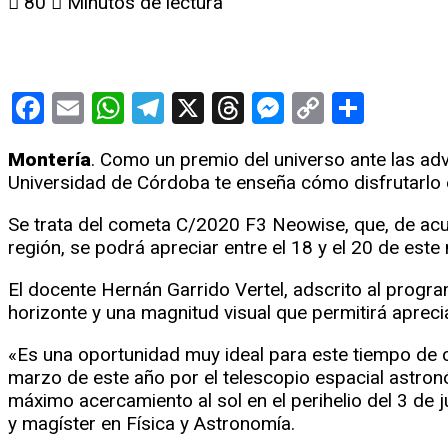
80
Minutos de lectura
Facebook
Email
WhatsApp
Telegram
X
Threads
Messenge
Copy
Compa
Link
Montería
. Como un premio del universo ante las adv
Universidad de Córdoba te enseña cómo disfrutarlo e
Se trata del cometa C/2020 F3 Neowise, que, de acue
región, se podrá apreciar entre el 18 y el 20 de este 
El docente Hernán Garrido Vertel, adscrito al progra
horizonte y una magnitud visual que permitirá aprecia
«Es una oportunidad muy ideal para este tiempo de 
marzo de este año por el telescopio espacial astronó
máximo acercamiento al sol en el perihelio del 3 de j
y magíster en Física y Astronomía.