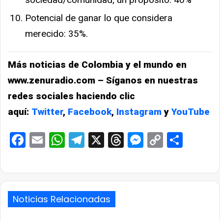
Potencial de ganar lo que considera
merecido: 35%.
Más noticias de Colombia y el mundo en
www.zenuradio.com – Síganos en nuestras
redes sociales haciendo clic
aquí:
Twitter
,
Facebook
,
Instagram
y
YouTube
Facebook
Email
WhatsApp
Telegram
X
Threads
Messenge
Copy
Comp
Link
Noticias Relacionadas