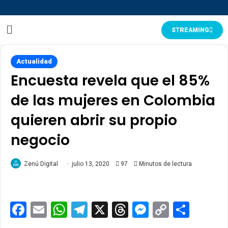
STREAMING
Actualidad
Encuesta revela que el 85%
de las mujeres en Colombia
quieren abrir su propio
negocio
Zenú Digital
julio 13, 2020
97
Minutos de lectura
Facebook
Email
WhatsApp
Telegram
X
Threads
Messenge
Copy
Comp
Link