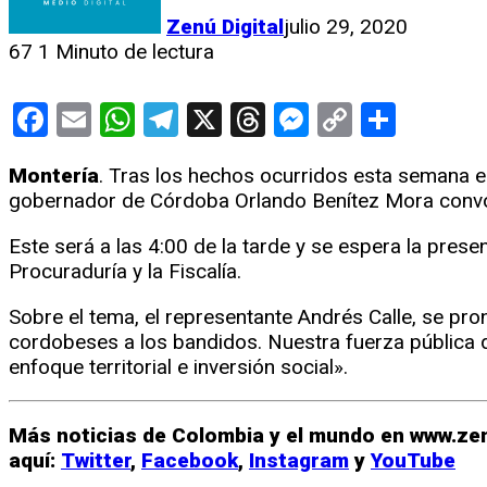
Zenú Digital
julio 29, 2020
67
1 Minuto de lectura
Facebook
Email
WhatsApp
Telegram
X
Threads
Messenge
Copy
Compa
Link
Montería
. Tras los hechos ocurridos esta semana e
gobernador de Córdoba Orlando Benítez Mora convoc
Este será a las 4:00 de la tarde y se espera la prese
Procuraduría y la Fiscalía.
Sobre el tema, el representante Andrés Calle, se pro
cordobeses a los bandidos. Nuestra fuerza pública 
enfoque territorial e inversión social».
Más noticias de Colombia y el mundo en www.zen
aquí:
Twitter
,
Facebook
,
Instagram
y
YouTube