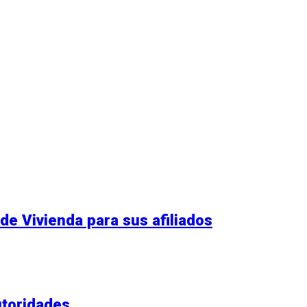
r
rtir
e Vivienda para sus afiliados
utoridades