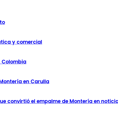
to
ática y comercial
a Colombia
 Montería en Carulla
 que convirtió el empalme de Montería en notici