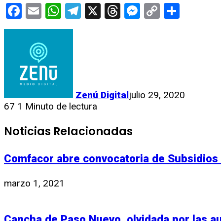
Facebook
Email
WhatsApp
Telegram
X
Threads
Messenge
Copy
Compa
Link
Zenú Digital
julio 29, 2020
67
1 Minuto de lectura
Noticias Relacionadas
Comfacor abre convocatoria de Subsidios d
marzo 1, 2021
Cancha de Paso Nuevo, olvidada por las a