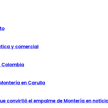
to
ática y comercial
a Colombia
 Montería en Carulla
 que convirtió el empalme de Montería en notici