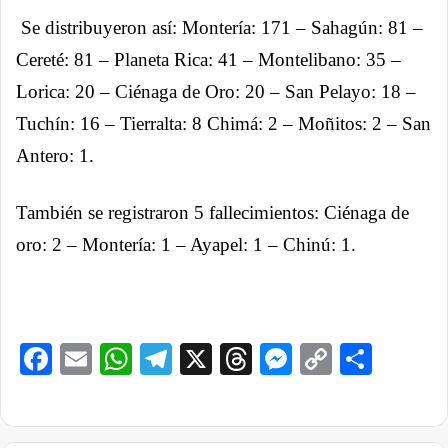
Se distribuyeron así: Montería: 171 – Sahagún: 81 –
Cereté: 81 – Planeta Rica: 41 – Montelibano: 35 –
Lorica: 20 – Ciénaga de Oro: 20 – San Pelayo: 18 –
Tuchín: 16 – Tierralta: 8 Chimá: 2 – Moñitos: 2 – San
Antero: 1.
También se registraron 5 fallecimientos:
Ciénaga de
oro: 2 – Montería: 1 – Ayapel: 1 – Chinú: 1.
Facebook
Email
WhatsApp
Telegram
X
Threads
Messenge
Copy
Comp
Link