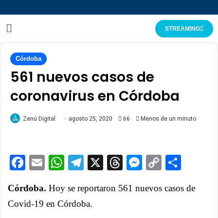
STREAMING
Córdoba
561 nuevos casos de
coronavirus en Córdoba
Zenú Digital
agosto 25, 2020
66
Menos de un minuto
Facebook
Email
WhatsApp
Telegram
X
Threads
Messenge
Copy
Comp
Link
Córdoba.
Hoy se reportaron
561 nuevos casos de
Covid-19 en Córdoba.