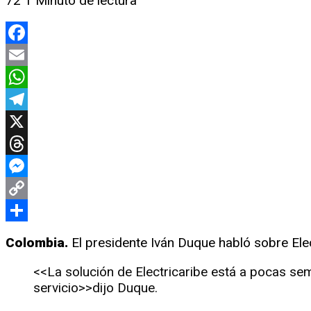
72
1 Minuto de lectura
Facebook
Email
WhatsApp
Telegram
X
Threads
Messenger
Copy
Link
Compartir
Colombia.
El presidente Iván Duque habló sobre Elect
<<La solución de Electricaribe está a pocas sem
servicio>>dijo Duque.