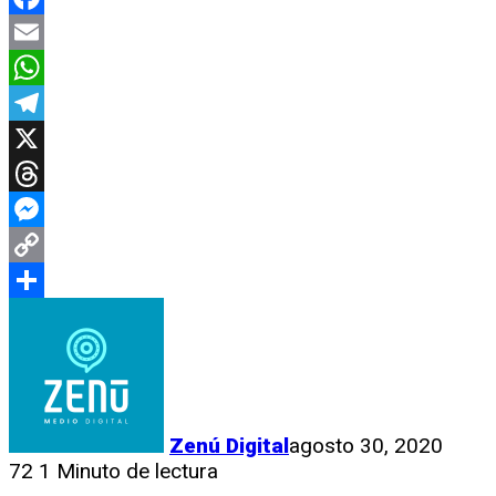
Facebook
Email
WhatsApp
Telegram
X
Threads
Messenger
Copy
Link
Compartir
Zenú Digital
agosto 30, 2020
72
1 Minuto de lectura