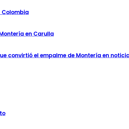
a Colombia
 Montería en Carulla
 que convirtió el empalme de Montería en notici
to