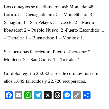
Los contagios se distribuyeron así: Montería: 48 –
Lorica: 5 – Ciénaga de oro: 5 – Montelíbano: 3 –
Sahagún: 3 – San Pelayo: 3 – Cereté: 2 – Puerto
libertador: 2 – Pueblo Nuevo: 2 -Puerto Escondido: 1
– Tierralta: 1 – Buenavista: 1 – Moñitos: 1.
Seis personas fallecieron: Puerto Libertador: 2 –
Montería: 2 – San Carlos: 1 – Tierralta: 1.
Córdoba registra 25.032 casos de coronavirus entre
ellos 1.649 fallecidos y 22.720 recuperados.
Facebook
Email
WhatsApp
Telegram
X
Threads
Messenge
Copy
Comp
Link