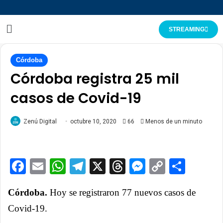
STREAMING
Córdoba
Córdoba registra 25 mil
casos de Covid-19
Zenú Digital
octubre 10, 2020
66
Menos de un minuto
Facebook
Email
WhatsApp
Telegram
X
Threads
Messenge
Copy
Comp
Link
Córdoba.
Hoy se registraron 77 nuevos casos de
Covid-19.