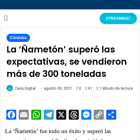
STREAMING
Córdoba
La ‘Ñametón’ superó las
expectativas, se vendieron
más de 300 toneladas
Zenú Digital
agosto 30, 2021
0
61
1 Minuto de lectura
Facebook
Email
WhatsApp
Telegram
X
Threads
Messenge
Copy
Comp
Link
La ‘Ñametón’ fue todo un éxito y superó las