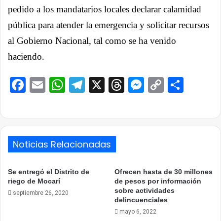
pedido a los mandatarios locales declarar calamidad
pública para atender la emergencia y solicitar recursos
al Gobierno Nacional, tal como se ha venido
haciendo.
Facebook
Email
WhatsApp
Telegram
X
Threads
Messenge
Copy
Comp
Link
Noticias Relacionadas
Se entregó el Distrito de
Ofrecen hasta de 30 millones
riego de Mocarí
de pesos por información
sobre actividades
septiembre 26, 2020
delincuenciales
mayo 6, 2022