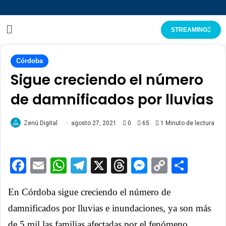
STREAMING
Córdoba
Sigue creciendo el número
de damnificados por lluvias
Zenú Digital
agosto 27, 2021
0
65
1 Minuto de lectura
Facebook
Email
WhatsApp
Telegram
X
Threads
Messenge
Copy
Comp
Link
En Córdoba sigue creciendo el número de
damnificados por lluvias e inundaciones, ya son más
de 5 mil las familias afectadas por el fenómeno