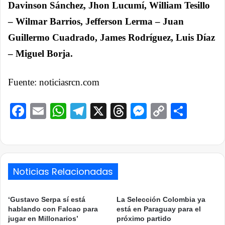
Davinson Sánchez, Jhon Lucumí, William Tesillo
– Wilmar Barrios, Jefferson Lerma – Juan
Guillermo Cuadrado, James Rodríguez, Luis Díaz
– Miguel Borja.
Fuente: noticiasrcn.com
Facebook
Email
WhatsApp
Telegram
X
Threads
Messenge
Copy
Comp
Link
Noticias Relacionadas
‘Gustavo Serpa sí está
La Selección Colombia ya
hablando con Falcao para
está en Paraguay para el
jugar en Millonarios’
próximo partido