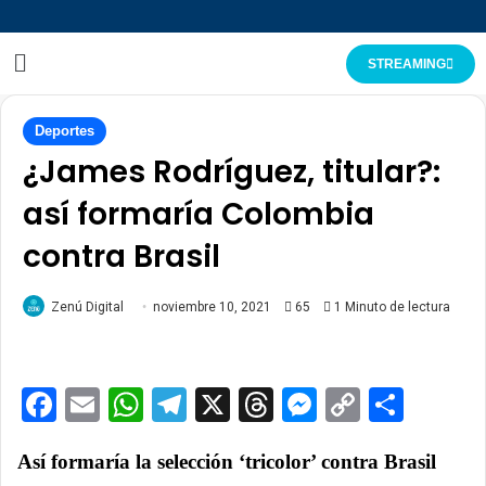
STREAMING
Deportes
¿James Rodríguez, titular?:
así formaría Colombia
contra Brasil
Zenú Digital
noviembre 10, 2021
65
1 Minuto de lectura
Facebook
Email
WhatsApp
Telegram
X
Threads
Messenge
Copy
Comp
Link
Así formaría la selección ‘tricolor’ contra Brasil