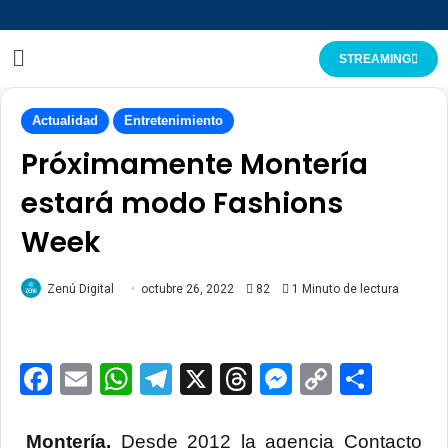
STREAMING
Actualidad
Entretenimiento
Próximamente Montería
estará modo Fashions
Week
Zenú Digital
octubre 26, 2022
82
1 Minuto de lectura
Facebook
Email
WhatsApp
Telegram
X
Threads
Messenge
Copy
Comp
Link
Montería.
Desde 2012 la agencia Contacto