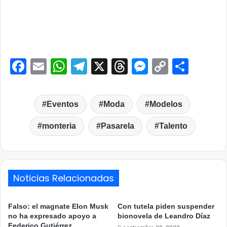
Facebook
Email
WhatsApp
Telegram
X
Threads
Messenge
Copy
Comp
Link
Eventos
Moda
Modelos
monteria
Pasarela
Talento
Noticias Relacionadas
Falso: el magnate Elon Musk
Con tutela piden suspender
no ha expresado apoyo a
bionovela de Leandro Díaz
Federico Gutiérrez