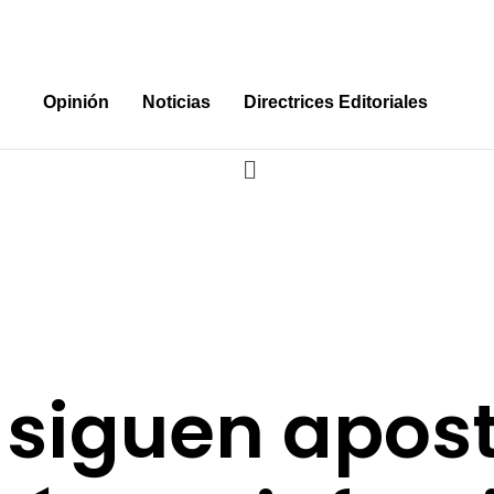
Opinión
Noticias
Directrices Editoriales
 siguen apos