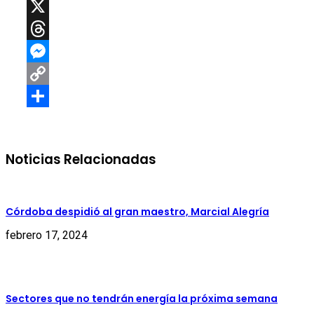
Telegram
X
Threads
Messenger
Copy
Link
Compartir
Noticias Relacionadas
Córdoba despidió al gran maestro, Marcial Alegría
febrero 17, 2024
Sectores que no tendrán energía la próxima semana