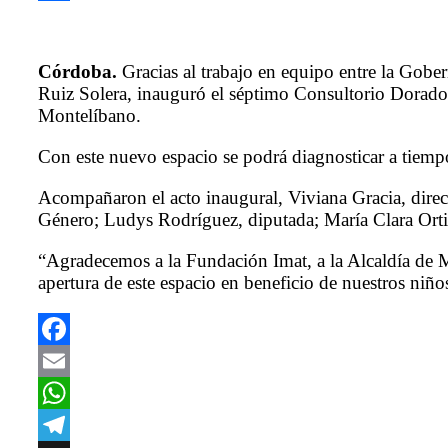
Link
Compartir
Córdoba.
Gracias al trabajo en equipo entre la Gobe
Ruiz Solera, inauguró el séptimo Consultorio Dorado p
Montelíbano.
Con este nuevo espacio se podrá diagnosticar a tiem
Acompañaron el acto inaugural, Viviana Gracia, direct
Género; Ludys Rodríguez, diputada; María Clara Or
“Agradecemos a la Fundación Imat, a la Alcaldía de M
apertura de este espacio en beneficio de nuestros niñ
Facebook
Email
WhatsApp