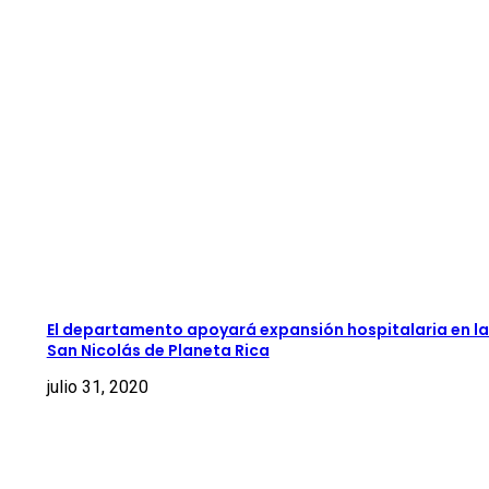
El departamento apoyará expansión hospitalaria en la
San Nicolás de Planeta Rica
julio 31, 2020