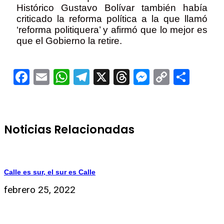
Histórico Gustavo Bolívar también había
criticado la reforma política a la que llamó
‘reforma politiquera’ y afirmó que lo mejor es
que el Gobierno la retire.
Facebook
Email
WhatsApp
Telegram
X
Threads
Messeng
Copy
Comp
Link
Noticias Relacionadas
Calle es sur, el sur es Calle
febrero 25, 2022