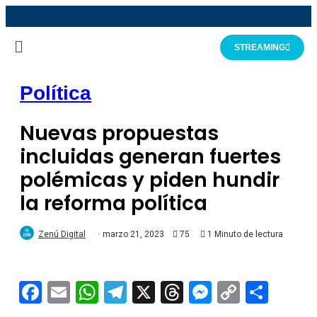
STREAMING
Política
Nuevas propuestas
incluidas generan fuertes
polémicas y piden hundir
la reforma política
Zenú Digital
marzo 21, 2023
75
1 Minuto de lectura
Facebook
Email
WhatsApp
Telegram
X
Threads
Messeng
Copy
Comp
Link