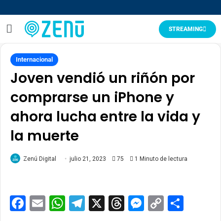
STREAMING
Internacional
Joven vendió un riñón por
comprarse un iPhone y
ahora lucha entre la vida y
la muerte
Zenú Digital
julio 21, 2023
75
1 Minuto de lectura
Facebook
Email
WhatsApp
Telegram
X
Threads
Messenge
Copy
Comp
Link