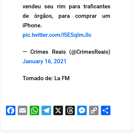
vendeu seu rim para traficantes
de órgãos, para comprar um
iPhone.
pic.twitter.com/I5ESqlmJlc
— Crimes Reais (@CrimesReais)
January 16, 2021
Tomado de: La FM
Facebook
Email
WhatsApp
Telegram
X
Threads
Messenge
Copy
Comp
Link