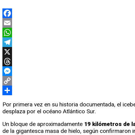
Facebook
Email
WhatsApp
Telegram
X
Threads
Messenger
Copy
Link
Compartir
Por primera vez en su historia documentada, el ice
desplaza por el océano Atlántico Sur.
Un bloque de aproximadamente
19 kilómetros de l
de la gigantesca masa de hielo, según confirmaron im