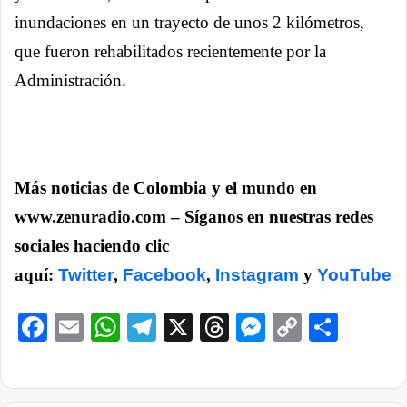
inundaciones en un trayecto de unos 2 kilómetros,
que fueron rehabilitados recientemente por la
Administración.
Más noticias de Colombia y el mundo en
www.zenuradio.com – Síganos en nuestras redes
sociales haciendo clic
aquí:
Twitter
,
Facebook
,
Instagram
y
YouTube
Facebook
Email
WhatsApp
Telegram
X
Threads
Messenge
Copy
Comp
Link