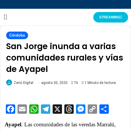
STREAMING
Córdoba
San Jorge inunda a varias
comunidades rurales y vías
de Ayapel
Zenú Digital
agosto 30, 2020
76
1 Minuto de lectura
Facebook
Email
WhatsApp
Telegram
X
Threads
Messenge
Copy
Comp
Link
Ayapel
. Las comunidades de las veredas Marralú,