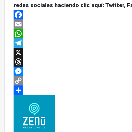
redes sociales haciendo clic aquí:
Twitter
,
F
Facebook
Email
WhatsApp
Telegram
X
Threads
Messenger
Copy
Link
Compartir