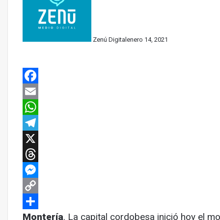
Zenú Digital
enero 14, 2021
Facebook
Email
WhatsApp
Telegram
X
Threads
Messenger
Copy
Link
Compartir
Montería
. La capital cordobesa inició hoy el m