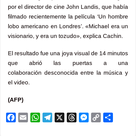
por el director de cine John Landis, que había
filmado recientemente la película ‘Un hombre
lobo americano en Londres’. «Michael era un
visionario, y era un tozudo», explica Cachin.
El resultado fue una joya visual de 14 minutos
que abrió las puertas a una
colaboración desconocida entre la música y
el video.
(AFP)
Facebook
Email
WhatsApp
Telegram
X
Threads
Messenge
Copy
Comp
Link