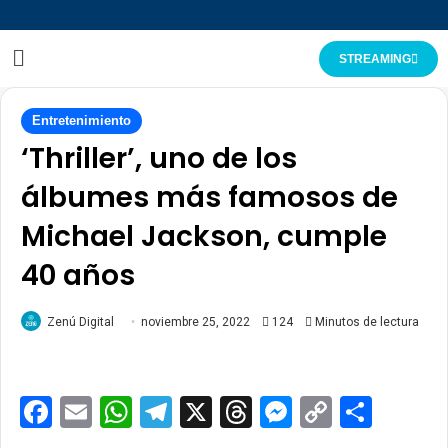
STREAMING
Entretenimiento
‘Thriller’, uno de los
álbumes más famosos de
Michael Jackson, cumple
40 años
Zenú Digital
noviembre 25, 2022
124
Minutos de lectura
Facebook
Email
WhatsApp
Telegram
X
Threads
Messenge
Copy
Comp
Link