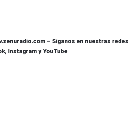
w.zenuradio.com – Síganos en nuestras redes
ok
,
Instagram
y
YouTube