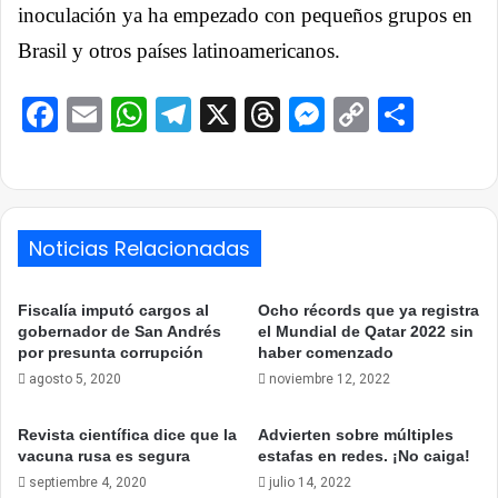
inoculación ya ha empezado con pequeños grupos en
Brasil y otros países latinoamericanos.
Facebook
Email
WhatsApp
Telegram
X
Threads
Messenge
Copy
Comp
Link
Noticias Relacionadas
Fiscalía imputó cargos al
Ocho récords que ya registra
gobernador de San Andrés
el Mundial de Qatar 2022 sin
por presunta corrupción
haber comenzado
agosto 5, 2020
noviembre 12, 2022
Revista científica dice que la
Advierten sobre múltiples
vacuna rusa es segura
estafas en redes. ¡No caiga!
septiembre 4, 2020
julio 14, 2022