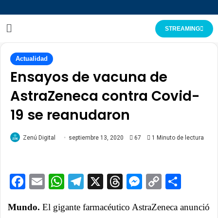
STREAMING
Actualidad
Ensayos de vacuna de
AstraZeneca contra Covid-
19 se reanudaron
Zenú Digital
septiembre 13, 2020
67
1 Minuto de lectura
Facebook
Email
WhatsApp
Telegram
X
Threads
Messenge
Copy
Comp
Link
Mundo.
El gigante farmacéutico AstraZeneca anunció